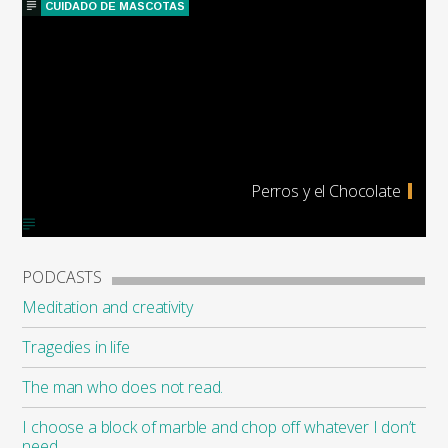
CUIDADO DE MASCOTAS
Perros y el Chocolate
PODCASTS
Meditation and creativity
Tragedies in life
The man who does not read.
I choose a block of marble and chop off whatever I don’t
need.