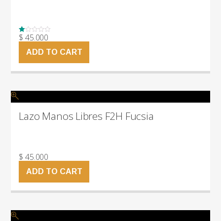
$
45.000
Rated
1.00
out
ADD TO CART
of
5
Lazo Manos Libres F2H Fucsia
$
45.000
ADD TO CART