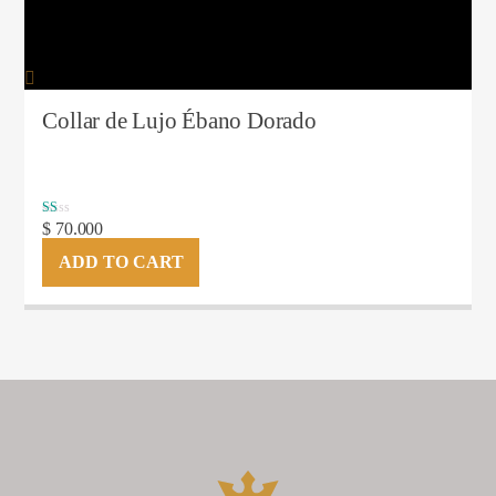
Collar de Lujo Ébano Dorado
Rated
$
70.000
1.00
out
ADD TO CART
of
5