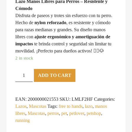
Lazo Manos Libres para Perros – Resistente y
Cómodo
Disfruta de paseos y trotes sin esfuerzo con tu perro.
Hecho de
nylon reforzado
, es resistente y cómodo
para razas medianas y grandes. Su diseño manos
libres con
ajuste ergonómico y amortiguación de
impactos
te brinda control y seguridad sin limitar tu
movilidad. ¡Perfecto para dueños activos! 🏃‍♂️🐶
2 in stock
Lazo
ADD TO CART
Manos
Libres
F2H
EAN:
2000000021553
SKU:
LMLF2HF
Categories:
Fucsia
Lazos
,
Mascotas
Tags:
free to hands
,
lazo
,
manos
quantity
libres
,
Mascotas
,
perros
,
pet
,
petlover
,
petshop
,
running