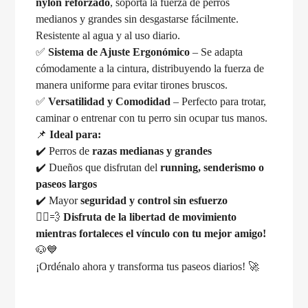
nylon reforzado
, soporta la fuerza de perros
medianos y grandes sin desgastarse fácilmente.
Resistente al agua y al uso diario.
✅
Sistema de Ajuste Ergonómico
– Se adapta
cómodamente a la cintura, distribuyendo la fuerza de
manera uniforme para evitar tirones bruscos.
✅
Versatilidad y Comodidad
– Perfecto para trotar,
caminar o entrenar con tu perro sin ocupar tus manos.
📌
Ideal para:
✔️ Perros de
razas medianas y grandes
✔️ Dueños que disfrutan del
running, senderismo o
paseos largos
✔️ Mayor
seguridad y control sin esfuerzo
🏃‍♂️💨
Disfruta de la libertad de movimiento
mientras fortaleces el vínculo con tu mejor amigo!
🐶💙
¡Ordénalo ahora y transforma tus paseos diarios! 🚀