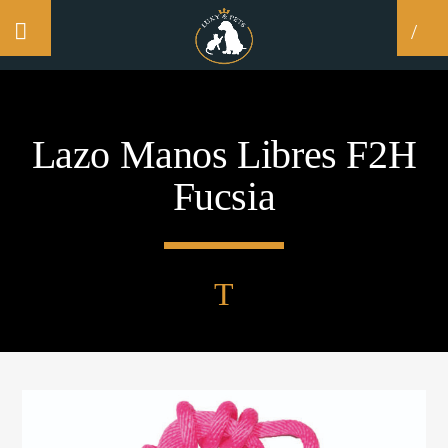
NO PRODUCTS IN THE CART.
Lazo Manos Libres F2H
CLOSE
Fucsia